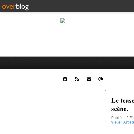
Les fauxsembl
Osez, pour vous et vos amis! Os
vous donne la possibilité de 
Le teas
scène.
Publié le 2 Fé
visuel
,
Artist