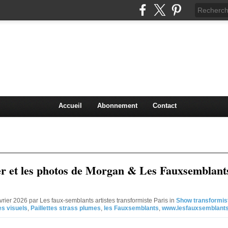
ants artistes transformist
ez l'originalité, faites venir le Cabaret chez-vous! La t
réussir vos événements. Tel 06-75-26-93-84 Mail Conta
Accueil
Abonnement
Contact
er et les photos de Morgan & Les Fauxsemblant
vrier 2026 par Les faux-semblants artistes transformiste Paris in
Show transformis
es visuels
,
Paillettes strass plumes
,
les Fauxsemblants
,
www.lesfauxsemblant